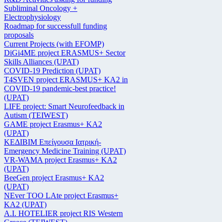
Subliminal Oncology +
Electrophysiology
Roadmap for successfull funding
proposals
Current Projects (with EFOMP)
DiGi4ME project ERASMUS+ Sector
Skills Alliances (UPAT)
COVID-19 Prediction (UPAT)
T4SVEN project ERASMUS+ KA2 in
COVID-19 pandemic-best practice!
(UPAT)
LIFE project: Smart Neurofeedback in
Autism (TEIWEST)
GAME project Erasmus+ KA2
(UPAT)
ΚΕΔΙΒΙΜ Επείγουσα Ιατρική-
Emergency Medicine Training (UPAT)
VR-WAMA project Erasmus+ KA2
(UPAT)
BeeGen project Erasmus+ KA2
(UPAT)
NEver TOO LAte project Erasmus+
KA2 (UPAT)
Α.Ι. HOTELIER project RIS Western