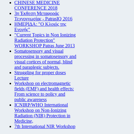
CHINESE MEDICINE
CONFERENCE 2018
3η Έκθεση Μεταφοράς
Τεχνογνωσίας - PatrasIQ 2016
ΗΜΕΡΙΔΑ: "Ο Κλοιός της
Ενοχής"
"Current Topics in Non Ionizing
Radiation Protection"
WORKSHOP Patras June 2013
Somatosensory and visual
processing in somatosensory and
visual cortices of normal, blind
and paraplegic subjects.
Struggling for proper doses
Lecture
Workshop on electromagnetic
fields (EMF) and health effects:
From science to policy and
public awareness
ICNIRP/WHO International
Workshop on Non-Ionizing
Radiation (NIR) Protection in
Medicine,
7th International NIR Workshop