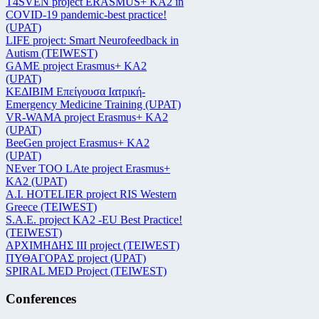
T4SVEN project ERASMUS+ KA2 in
COVID-19 pandemic-best practice!
(UPAT)
LIFE project: Smart Neurofeedback in
Autism (TEIWEST)
GAME project Erasmus+ KA2
(UPAT)
ΚΕΔΙΒΙΜ Επείγουσα Ιατρική-
Emergency Medicine Training (UPAT)
VR-WAMA project Erasmus+ KA2
(UPAT)
BeeGen project Erasmus+ KA2
(UPAT)
NEver TOO LAte project Erasmus+
KA2 (UPAT)
Α.Ι. HOTELIER project RIS Western
Greece (TEIWEST)
S.A.E. project KA2 -EU Best Practice!
(TEIWEST)
ΑΡΧΙΜΗΔΗΣ ΙΙΙ project (TEIWEST)
ΠΥΘΑΓΟΡΑΣ project (UPAT)
SPIRAL MED Project (TEIWEST)
Conferences