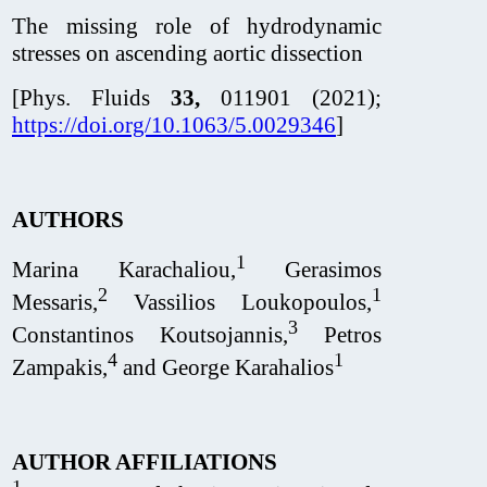
The missing role of hydrodynamic
stresses on ascending aortic dissection
[Phys. Fluids
33,
011901 (2021);
https://doi.org/10.1063/5.0029346
]
AUTHORS
1
Marina Karachaliou,
Gerasimos
2
1
Messaris,
Vassilios Loukopoulos,
3
Constantinos Koutsojannis,
Petros
4
1
Zampakis,
and George Karahalios
AUTHOR AFFILIATIONS