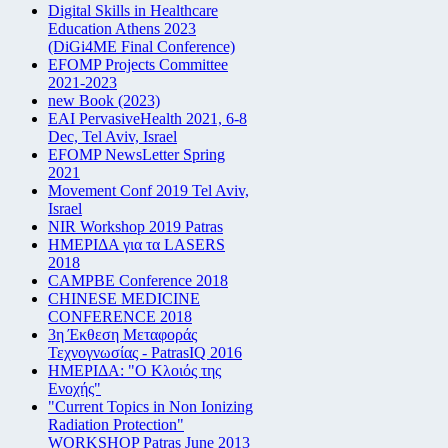
Digital Skills in Healthcare
Education Athens 2023
(DiGi4ME Final Conference)
EFOMP Projects Committee
2021-2023
new Book (2023)
EAI PervasiveHealth 2021, 6-8
Dec, Tel Aviv, Israel
EFOMP NewsLetter Spring
2021
Movement Conf 2019 Tel Aviv,
Israel
NIR Workshop 2019 Patras
ΗΜΕΡΙΔΑ για τα LASERS
2018
CAMPBE Conference 2018
CHINESE MEDICINE
CONFERENCE 2018
3η Έκθεση Μεταφοράς
Τεχνογνωσίας - PatrasIQ 2016
ΗΜΕΡΙΔΑ: "Ο Κλοιός της
Ενοχής"
"Current Topics in Non Ionizing
Radiation Protection"
WORKSHOP Patras June 2013