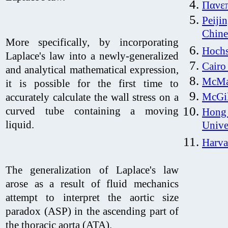
Πανεπ
Peiji
Chine
More specifically, by incorporating
Hochs
Laplace's law into a newly-generalized
Cairo
and analytical mathematical expression,
McMas
it is possible for the first time to
McGil
accurately calculate the wall stress on a
curved tube
containing a moving
Hong 
liquid.
Unive
Harva
The generalization of Laplace's law
arose as a result of fluid mechanics
attempt to interpret the aortic size
paradox (ASP) in the ascending part of
the thoracic aorta (ATA).