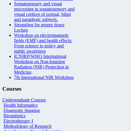
Somatosensory and visual
processing in somatosensory and
visual cortices of normal, blind
and paraplegic subjects.
Struggling for proper doses
Lecture
Workshop on electromagnetic
fields (EMF) and health effects:
From science to policy and
public awareness
ICNIRP/WHO International
Workshop on Non-Ionizing
Radiation (NIR) Protection in
Medicine,
7th International NIR Workshop
Courses
Undergraduate Courses
Health Informatics
Diagnostic Imaging
Biostatistics
Electrotherapy I
Methodology of Research