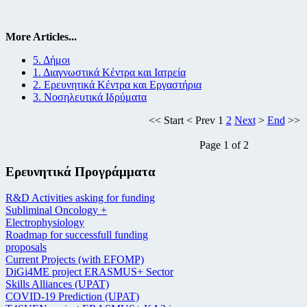
More Articles...
5. Δήμοι
1. Διαγνωστικά Κέντρα και Ιατρεία
2. Ερευνητικά Κέντρα και Εργαστήρια
3. Νοσηλευτικά Ιδρύματα
<<
Start
<
Prev
1
2
Next
>
End
>>
Page 1 of 2
Ερευνητικά Προγράμματα
R&D Activities asking for funding
Subliminal Oncology +
Electrophysiology
Roadmap for successfull funding
proposals
Current Projects (with EFOMP)
DiGi4ME project ERASMUS+ Sector
Skills Alliances (UPAT)
COVID-19 Prediction (UPAT)