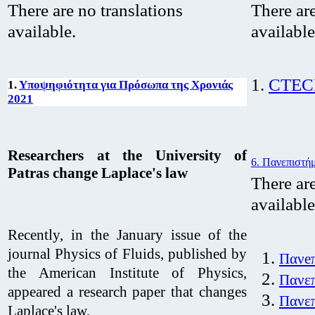
There are no translations
There are
available.
available
1.
CTEC
1.
Υποψηφιότητα για Πρόσωπα της Χρονιάς
2021
Researchers at the University of
6. Πανεπιστή
Patras change Laplace's law
There are
available
Recently, in the January issue of the
journal Physics of Fluids, published by
Πανeπ
the American Institute of Physics,
Πανε
appeared a research paper that changes
Πανεπ
Laplace's law.