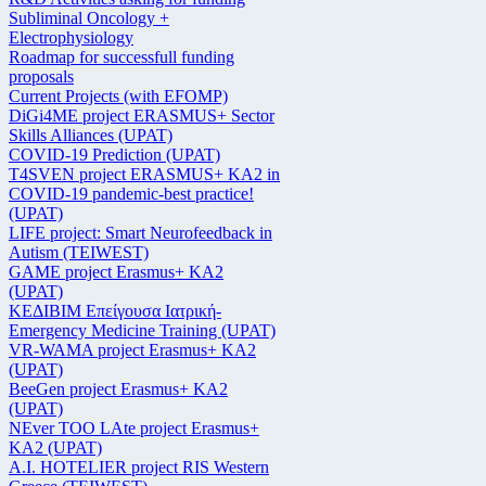
Subliminal Oncology +
Electrophysiology
Roadmap for successfull funding
proposals
Current Projects (with EFOMP)
DiGi4ME project ERASMUS+ Sector
Skills Alliances (UPAT)
COVID-19 Prediction (UPAT)
T4SVEN project ERASMUS+ KA2 in
COVID-19 pandemic-best practice!
(UPAT)
LIFE project: Smart Neurofeedback in
Autism (TEIWEST)
GAME project Erasmus+ KA2
(UPAT)
ΚΕΔΙΒΙΜ Επείγουσα Ιατρική-
Emergency Medicine Training (UPAT)
VR-WAMA project Erasmus+ KA2
(UPAT)
BeeGen project Erasmus+ KA2
(UPAT)
NEver TOO LAte project Erasmus+
KA2 (UPAT)
Α.Ι. HOTELIER project RIS Western