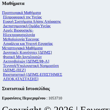
Μαθήματα
Προπτυχιακά Μαθήματα
Πληροφορική της Υγείας
Ευφυή Συστήματα Λήψης Απόφασης
Διεπιστημονική Ομάδα Υγείας
Αρχές Βιοφυσικής-
Ηλεκτροφυσιολογία
Μεθοδολογία Έρευνας
Ασφάλεια και Υγιεινή Εργασίας
Μεταπτυχιακά Μαθήματα
Δυνητικές Κοινότητες [ΔΠΜΣ]
Φυσική Μη Ιοντιζουσών
Ακτινοβολιών [ΔΠΜΣ/ΙΦ-Α]
Τεχνητή/Υπολογιστική Νοημοσύνη
[ΔΠΜΣ-ΠΕΖ]
Βιοστατιστική [ΔΠΜΣ-ΕΠΙΣΤΗΜΕΣ
ΑΠΟΚΑΤΑΣΤΑΣΗΣ]
Στατιστικά Ιστοσελίδας
Εμφανίσεις Περιεχομένου
: 1053710
Copyright © 2026 | Εργαστ