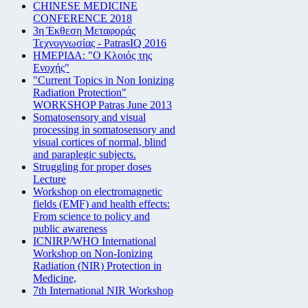
CHINESE MEDICINE
CONFERENCE 2018
3η Έκθεση Μεταφοράς
Τεχνογνωσίας - PatrasIQ 2016
ΗΜΕΡΙΔΑ: "Ο Κλοιός της
Ενοχής"
"Current Topics in Non Ionizing
Radiation Protection"
WORKSHOP Patras June 2013
Somatosensory and visual
processing in somatosensory and
visual cortices of normal, blind
and paraplegic subjects.
Struggling for proper doses
Lecture
Workshop on electromagnetic
fields (EMF) and health effects:
From science to policy and
public awareness
ICNIRP/WHO International
Workshop on Non-Ionizing
Radiation (NIR) Protection in
Medicine,
7th International NIR Workshop