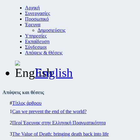
Αρχική
Συνεργασίες
Προσωπικό
Έρευνα
Δημοσιεύσεις
Υπηρεσίες
Εκπαίδευση
Σύνδεσμοι
Απόψεις & Θέσεις
English
Απόψεις και θέσεις
#
Τίτλος άρθρου
1
Can we prevent the end of the world?
2
Περί Έρευνας στην Ελληνική Πραγματικότητα
3
The Value of Death: bringing death back into life