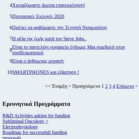
4
Χρειαζόμαστε άμεσα επανεκκίνηση!
5
Πρυτανικές Εκλογές 2020
6
Πρέπει να φοβόμαστε την Τεχνητή Νοημοσύνη;
7
Η αξία της ζωής κατά τον Steve Jobs..
Είναι το παντελόνι γυναικείο ένδυμα; Μια συμβολή στον
8
προβληματισμό
9
Είναι ο άνθρωπος μηχανή;
10
SMARTPHONES και εξάρτηση !
<<
Έναρξη
<
Προηγούμενο
1
2
3
4
Επόμενο
Ερευνητικά Προγράμματα
R&D Activities asking for funding
Subliminal Oncology +
Electrophysiology
Roadmap for successfull funding
proposals