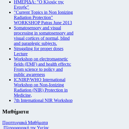
ΗΜΕΡΙΔΑ: "Ο Κλοιός της
Ενοχής"
"Current Topics in Non Ionizing
Radiation Protection"
WORKSHOP Patras June 2013
Somatosensory and visual
processing in somatosensory and
visual cortices of normal, blind
and paraplegic subjects.
Struggling for proper doses
Lecture
Workshop on electromagnetic
fields (EMF) and health effects:
From science to policy and
public awareness
ICNIRP/WHO International
Workshop on Non-Ionizing
Radiation (NIR) Protection in
Medicine,
7th International NIR Workshop
Μαθήματα
Προπτυχιακά Μαθήματα
Πληροφορική της Υγείας