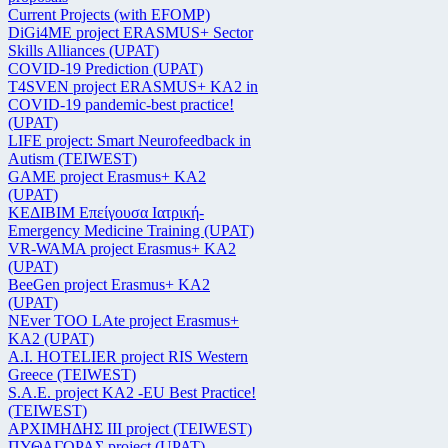
Current Projects (with EFOMP)
DiGi4ME project ERASMUS+ Sector
Skills Alliances (UPAT)
COVID-19 Prediction (UPAT)
T4SVEN project ERASMUS+ KA2 in
COVID-19 pandemic-best practice!
(UPAT)
LIFE project: Smart Neurofeedback in
Autism (TEIWEST)
GAME project Erasmus+ KA2
(UPAT)
ΚΕΔΙΒΙΜ Επείγουσα Ιατρική-
Emergency Medicine Training (UPAT)
VR-WAMA project Erasmus+ KA2
(UPAT)
BeeGen project Erasmus+ KA2
(UPAT)
NEver TOO LAte project Erasmus+
KA2 (UPAT)
Α.Ι. HOTELIER project RIS Western
Greece (TEIWEST)
S.A.E. project KA2 -EU Best Practice!
(TEIWEST)
ΑΡΧΙΜΗΔΗΣ ΙΙΙ project (TEIWEST)
ΠΥΘΑΓΟΡΑΣ project (UPAT)