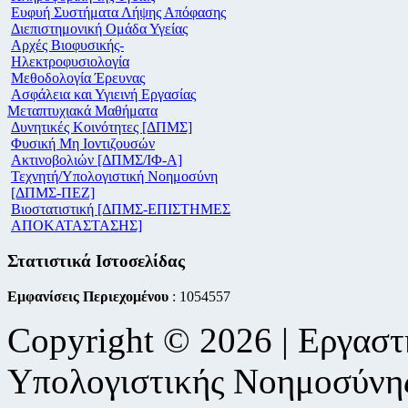
Ευφυή Συστήματα Λήψης Απόφασης
Διεπιστημονική Ομάδα Υγείας
Αρχές Βιοφυσικής-
Ηλεκτροφυσιολογία
Μεθοδολογία Έρευνας
Ασφάλεια και Υγιεινή Εργασίας
Μεταπτυχιακά Μαθήματα
Δυνητικές Κοινότητες [ΔΠΜΣ]
Φυσική Μη Ιοντιζουσών
Ακτινοβολιών [ΔΠΜΣ/ΙΦ-Α]
Τεχνητή/Υπολογιστική Νοημοσύνη
[ΔΠΜΣ-ΠΕΖ]
Βιοστατιστική [ΔΠΜΣ-ΕΠΙΣΤΗΜΕΣ
ΑΠΟΚΑΤΑΣΤΑΣΗΣ]
Στατιστικά Ιστοσελίδας
Εμφανίσεις Περιεχομένου
: 1054557
Copyright © 2026 | Εργαστ
Υπολογιστικής Νοημοσύνη