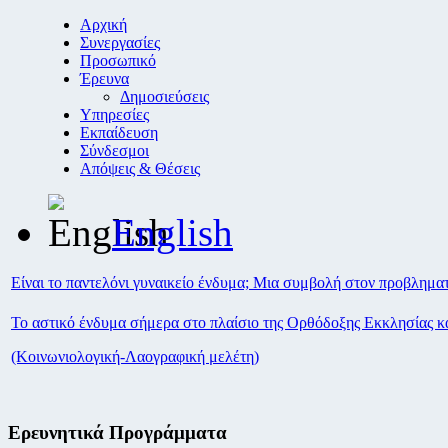
Αρχική
Συνεργασίες
Προσωπικό
Έρευνα
Δημοσιεύσεις
Υπηρεσίες
Εκπαίδευση
Σύνδεσμοι
Απόψεις & Θέσεις
English
Είναι το παντελόνι γυναικείο ένδυμα; Μια συμβολή στον προβλημα
Το αστικό ένδυμα σήμερα στο πλαίσιο της Ορθόδοξης Εκκλησίας κα
(Κοινωνιολογική-Λαογραφική μελέτη)
Ερευνητικά Προγράμματα