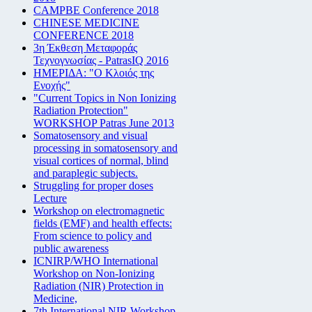
CAMPBE Conference 2018
CHINESE MEDICINE
CONFERENCE 2018
3η Έκθεση Μεταφοράς
Τεχνογνωσίας - PatrasIQ 2016
ΗΜΕΡΙΔΑ: "Ο Κλοιός της
Ενοχής"
"Current Topics in Non Ionizing
Radiation Protection"
WORKSHOP Patras June 2013
Somatosensory and visual
processing in somatosensory and
visual cortices of normal, blind
and paraplegic subjects.
Struggling for proper doses
Lecture
Workshop on electromagnetic
fields (EMF) and health effects:
From science to policy and
public awareness
ICNIRP/WHO International
Workshop on Non-Ionizing
Radiation (NIR) Protection in
Medicine,
7th International NIR Workshop