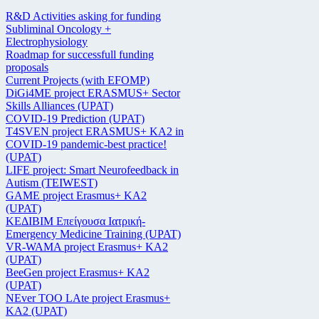
R&D Activities asking for funding
Subliminal Oncology +
Electrophysiology
Roadmap for successfull funding
proposals
Current Projects (with EFOMP)
DiGi4ME project ERASMUS+ Sector
Skills Alliances (UPAT)
COVID-19 Prediction (UPAT)
T4SVEN project ERASMUS+ KA2 in
COVID-19 pandemic-best practice!
(UPAT)
LIFE project: Smart Neurofeedback in
Autism (TEIWEST)
GAME project Erasmus+ KA2
(UPAT)
ΚΕΔΙΒΙΜ Επείγουσα Ιατρική-
Emergency Medicine Training (UPAT)
VR-WAMA project Erasmus+ KA2
(UPAT)
BeeGen project Erasmus+ KA2
(UPAT)
NEver TOO LAte project Erasmus+
KA2 (UPAT)