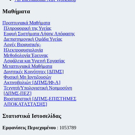
Μαθήματα
Προπτυχιακά Μαθήματα
Πληροφορική της Υγείας
Ευφυή Συστήματα Λήψης Απόφασης
Διεπιστημονική Ομάδα Υγείας
Αρχές Βιοφυσικής-
Ηλεκτροφυσιολογία
Μεθοδολογία Έρευνας
Ασφάλεια και Υγιεινή Εργασίας
Μεταπτυχιακά Μαθήματα
Δυνητικές Κοινότητες [ΔΠΜΣ]
Φυσική Μη Ιοντιζουσών
Ακτινοβολιών [ΔΠΜΣ/ΙΦ-Α]
Τεχνητή/Υπολογιστική Νοημοσύνη
[ΔΠΜΣ-ΠΕΖ]
Βιοστατιστική [ΔΠΜΣ-ΕΠΙΣΤΗΜΕΣ
ΑΠΟΚΑΤΑΣΤΑΣΗΣ]
Στατιστικά Ιστοσελίδας
Εμφανίσεις Περιεχομένου
: 1053789