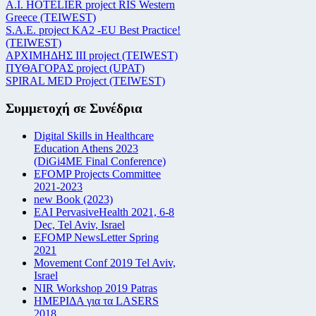
Α.Ι. HOTELIER project RIS Western
Greece (TEIWEST)
S.A.E. project KA2 -EU Best Practice!
(TEIWEST)
ΑΡΧΙΜΗΔΗΣ ΙΙΙ project (TEIWEST)
ΠΥΘΑΓΟΡΑΣ project (UPAT)
SPIRAL MED Project (TEIWEST)
Συμμετοχή σε Συνέδρια
Digital Skills in Healthcare
Education Athens 2023
(DiGi4ME Final Conference)
EFOMP Projects Committee
2021-2023
new Book (2023)
EAI PervasiveHealth 2021, 6-8
Dec, Tel Aviv, Israel
EFOMP NewsLetter Spring
2021
Movement Conf 2019 Tel Aviv,
Israel
NIR Workshop 2019 Patras
ΗΜΕΡΙΔΑ για τα LASERS
2018