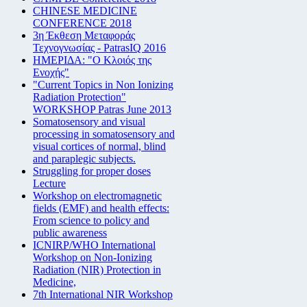
CHINESE MEDICINE
CONFERENCE 2018
3η Έκθεση Μεταφοράς
Τεχνογνωσίας - PatrasIQ 2016
ΗΜΕΡΙΔΑ: "Ο Κλοιός της
Ενοχής"
"Current Topics in Non Ionizing
Radiation Protection"
WORKSHOP Patras June 2013
Somatosensory and visual
processing in somatosensory and
visual cortices of normal, blind
and paraplegic subjects.
Struggling for proper doses
Lecture
Workshop on electromagnetic
fields (EMF) and health effects:
From science to policy and
public awareness
ICNIRP/WHO International
Workshop on Non-Ionizing
Radiation (NIR) Protection in
Medicine,
7th International NIR Workshop