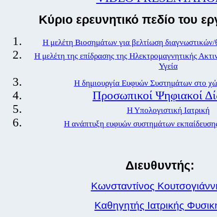
Kύριο ερευνητικό πεδίο του ερ
Η μελέτη Βιοσημάτων για βελτίωση διαγνωστικών/
Η μελέτη της επίδρασης της Ηλεκτρομαγνητικής Ακτι
Υγεία
Η δημιουργία Ευφυών Συστημάτων στο χώ
Προσωπικοί Ψηφιακοί Δί
Η Υπολογιστική Ιατρική
Η ανάπτυξη ευφυών συστημάτων εκπαίδευσης
Διευθυντής:
Κωνσταντίνος Κουτσογιάνν
Καθηγητής Ιατρικής Φυσικ