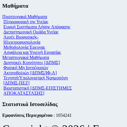
Μαθήματα
Προπτυχιακά Μαθήματα
Πληροφορική της Υγείας
Ευφυή Συστήματα Λήψης Απόφασης
Διεπιστημονική Ομάδα Υγείας
Αρχές Βιοφυσικής-
Ηλεκτροφυσιολογία
Μεθοδολογία Έρευνας
Ασφάλεια και Υγιεινή Εργασίας
Μεταπτυχιακά Μαθήματα
Δυνητικές Κοινότητες [ΔΠΜΣ]
Φυσική Μη Ιοντιζουσών
Ακτινοβολιών [ΔΠΜΣ/ΙΦ-Α]
Τεχνητή/Υπολογιστική Νοημοσύνη
[ΔΠΜΣ-ΠΕΖ]
Βιοστατιστική [ΔΠΜΣ-ΕΠΙΣΤΗΜΕΣ
ΑΠΟΚΑΤΑΣΤΑΣΗΣ]
Στατιστικά Ιστοσελίδας
Εμφανίσεις Περιεχομένου
: 1054241