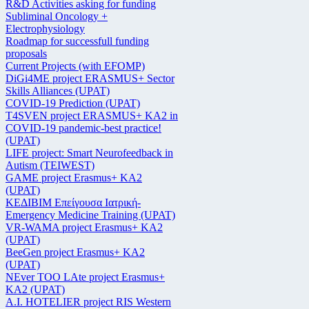
R&D Activities asking for funding
Subliminal Oncology +
Electrophysiology
Roadmap for successfull funding
proposals
Current Projects (with EFOMP)
DiGi4ME project ERASMUS+ Sector
Skills Alliances (UPAT)
COVID-19 Prediction (UPAT)
T4SVEN project ERASMUS+ KA2 in
COVID-19 pandemic-best practice!
(UPAT)
LIFE project: Smart Neurofeedback in
Autism (TEIWEST)
GAME project Erasmus+ KA2
(UPAT)
ΚΕΔΙΒΙΜ Επείγουσα Ιατρική-
Emergency Medicine Training (UPAT)
VR-WAMA project Erasmus+ KA2
(UPAT)
BeeGen project Erasmus+ KA2
(UPAT)
NEver TOO LAte project Erasmus+
KA2 (UPAT)
Α.Ι. HOTELIER project RIS Western