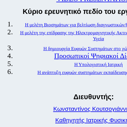
Kύριο ερευνητικό πεδίο του ερ
Η μελέτη Βιοσημάτων για βελτίωση διαγνωστικών/
Η μελέτη της επίδρασης της Ηλεκτρομαγνητικής Ακτι
Υγεία
Η δημιουργία Ευφυών Συστημάτων στο χώ
Προσωπικοί Ψηφιακοί Δί
Η Υπολογιστική Ιατρική
Η ανάπτυξη ευφυών συστημάτων εκπαίδευσης
Διευθυντής:
Κωνσταντίνος Κουτσογιάνν
Καθηγητής Ιατρικής Φυσικ