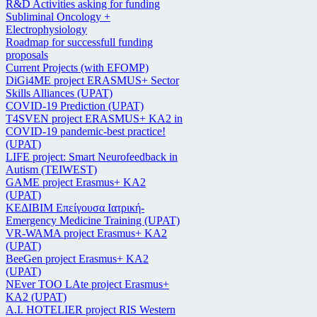
R&D Activities asking for funding
Subliminal Oncology +
Electrophysiology
Roadmap for successfull funding
proposals
Current Projects (with EFOMP)
DiGi4ME project ERASMUS+ Sector
Skills Alliances (UPAT)
COVID-19 Prediction (UPAT)
T4SVEN project ERASMUS+ KA2 in
COVID-19 pandemic-best practice!
(UPAT)
LIFE project: Smart Neurofeedback in
Autism (TEIWEST)
GAME project Erasmus+ KA2
(UPAT)
ΚΕΔΙΒΙΜ Επείγουσα Ιατρική-
Emergency Medicine Training (UPAT)
VR-WAMA project Erasmus+ KA2
(UPAT)
BeeGen project Erasmus+ KA2
(UPAT)
NEver TOO LAte project Erasmus+
KA2 (UPAT)
Α.Ι. HOTELIER project RIS Western