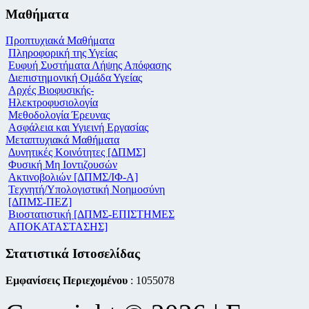
Μαθήματα
Προπτυχιακά Μαθήματα
Πληροφορική της Υγείας
Ευφυή Συστήματα Λήψης Απόφασης
Διεπιστημονική Ομάδα Υγείας
Αρχές Βιοφυσικής-
Ηλεκτροφυσιολογία
Μεθοδολογία Έρευνας
Ασφάλεια και Υγιεινή Εργασίας
Μεταπτυχιακά Μαθήματα
Δυνητικές Κοινότητες [ΔΠΜΣ]
Φυσική Μη Ιοντιζουσών
Ακτινοβολιών [ΔΠΜΣ/ΙΦ-Α]
Τεχνητή/Υπολογιστική Νοημοσύνη
[ΔΠΜΣ-ΠΕΖ]
Βιοστατιστική [ΔΠΜΣ-ΕΠΙΣΤΗΜΕΣ
ΑΠΟΚΑΤΑΣΤΑΣΗΣ]
Στατιστικά Ιστοσελίδας
Εμφανίσεις Περιεχομένου
: 1055078