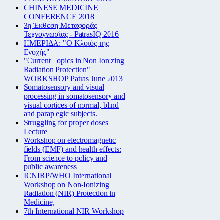
CHINESE MEDICINE
CONFERENCE 2018
3η Έκθεση Μεταφοράς
Τεχνογνωσίας - PatrasIQ 2016
ΗΜΕΡΙΔΑ: "Ο Κλοιός της
Ενοχής"
"Current Topics in Non Ionizing
Radiation Protection"
WORKSHOP Patras June 2013
Somatosensory and visual
processing in somatosensory and
visual cortices of normal, blind
and paraplegic subjects.
Struggling for proper doses
Lecture
Workshop on electromagnetic
fields (EMF) and health effects:
From science to policy and
public awareness
ICNIRP/WHO International
Workshop on Non-Ionizing
Radiation (NIR) Protection in
Medicine,
7th International NIR Workshop